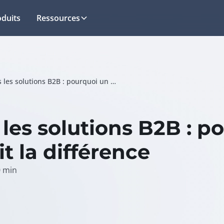
oduits
Ressources
UX et UI dans les solutions B2B : pourquoi un bon design fait la différence
 les solutions B2B : p
t la différence
0
min