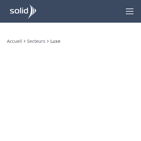
Accueil
Secteurs
Luxe
Luxe
Le luxe est dans chaque détail
Garantissez l’authenticité, la sécurité et la
performance de vos pièces. Notre expertise
métier à votre service pour des solutions sur
mesure, développées en Suisse, qui répondent
efficacement à vos défis du quotidien.