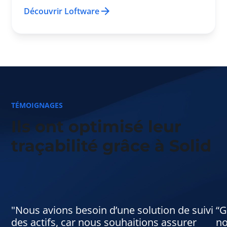
Découvrir Loftware
TÉMOIGNAGES
Ils ont optimisé leur
traçabilité grâce à Solid
"Nous avions besoin d’une solution de suivi
“G
des actifs, car nous souhaitions assurer
no