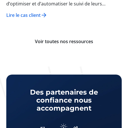
d’optimiser et d’automatiser le suivi de leurs
échantillons. En raison des réglementations strictes
Lire le cas client
en vigueur dans ces industries, elles n’ont pas
commencé la numérisation comme dans d’autres
secteurs et avaient besoin d’un changement.
L’équipe Solid a relevé le défi !
Voir toutes nos ressources
Des partenaires de
confiance nous
accompagnent