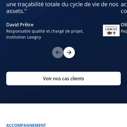
une traçabilité totale du cycle de vie de nos
ac
assets."
co
David Prêtre
Oli
Responsable qualité et chargé de projet,
Rep
Institution Lavigny
Voir nos cas clients
ACCOMPAGNEMENT