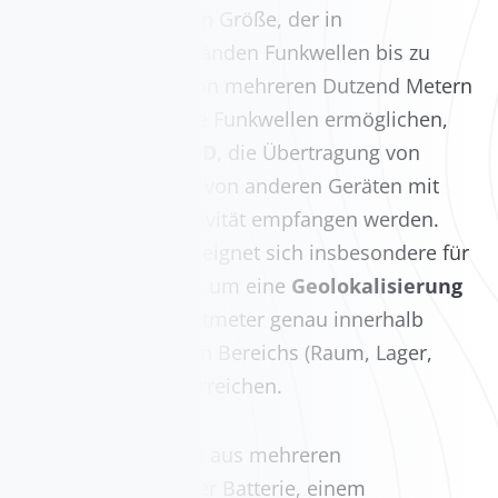
Quadratzentimetern Größe, der in
regelmäßigen Abständen Funkwellen bis zu
einer Reichweite von mehreren Dutzend Metern
senden kann. Diese Funkwellen ermöglichen,
ähnlich wie bei
RFID
, die Übertragung von
Informationen, die von anderen Geräten mit
Bluetooth-Konnektivität empfangen werden.
Diese Technologie eignet sich insbesondere für
das Asset Tracking, um eine
Geolokalisierung
auf wenige Quadratmeter genau innerhalb
eines vordefinierten Bereichs (Raum, Lager,
Campus usw.) zu erreichen.
Ein Beacon besteht aus mehreren
Komponenten: einer Batterie, einem