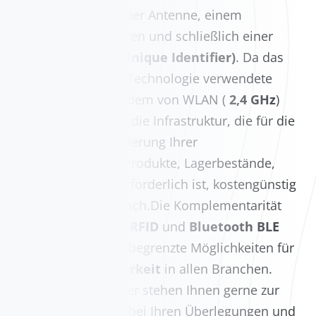
Mikrocontroller, einer Antenne, einem
Funkmodul, Sensoren und schließlich einer
UUID (Universal Unique Identifier)
. Da das
von der Bluetooth-Technologie verwendete
Frequenzband mit dem von WLAN (
2,4 GHz
)
vergleichbar ist, ist die Infrastruktur, die für die
Echtzeit-Geolokalisierung Ihrer
Vermögenswerte (Produkte, Lagerbestände,
Maschinen usw.) erforderlich ist, kostengünstig
und technisch einfach.Die Komplementarität
zwischen
passiver RFID
und
Bluetooth BLE
eröffnet nahezu unbegrenzte Möglichkeiten für
die Rückverfolgbarkeit
in allen Branchen.
Unsere Solid-Berater stehen Ihnen gerne zur
Verfügung, um Sie bei Ihren Überlegungen und