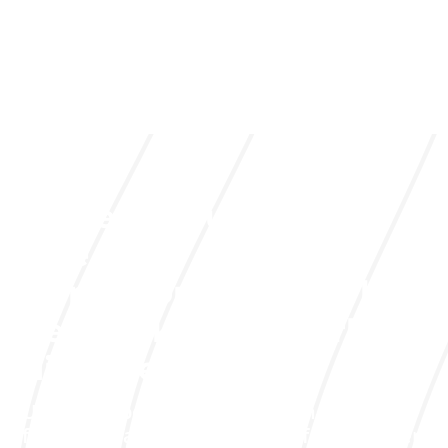
Siehe Industrie
Lassen Sie uns über
Ihre
Herausforderungen bei
der Rückverfolgbarkeit
diskutieren
Unsere Experten helfen Ihnen dabei, die
für Ihre Branche und Ihre Anforderungen