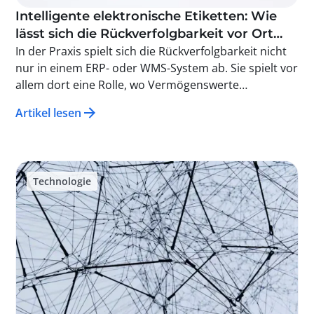
Intelligente elektronische Etiketten: Wie
lässt sich die Rückverfolgbarkeit vor Ort
verbessern?
In der Praxis spielt sich die Rückverfolgbarkeit nicht
nur in einem ERP- oder WMS-System ab. Sie spielt vor
allem dort eine Rolle, wo Vermögenswerte
gehandhabt, transportiert, gelagert und kontrolliert
Artikel lesen
werden. Und genau an diesem Ort fehlt oft etwas:
sichtbare, aktuelle und sofort umsetzbare
Informationen. Genau das ermöglichen intelligente
elektronische Etiketten: Sie ersetzen ein Papieretikett
Technologie
(das oft nicht mehr dem aktuellen Stand entspricht)
durch eine robuste, lesbare und synchronisierte
digitale Schnittstelle. Das Ziel ist nicht „Digitalisierung
um der Digitalisierung willen”, sondern die
Reduzierung von Abweichungen, die Begrenzung von
Fehlern und die Vereinfachung der
Rückverfolgbarkeit im Alltag.