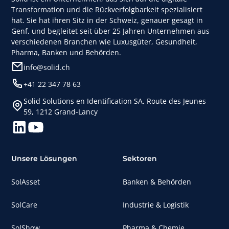
einer Welt, in der sich die verwendeten Technologien
Transformation und die Rückverfolgbarkeit spezialisiert
ständig weiterentwickeln, ist es schwierig, eine
hat. Sie hat ihren Sitz in der Schweiz, genauer gesagt in
Technologie zu finden, der man vertrauen kann und
Genf, und begleitet seit über 25 Jahren Unternehmen aus
die einen vollständig zufriedenstellt. Drei
verschiedenen Branchen wie Luxusgüter, Gesundheit,
technologische Innovationen, die zusammen
Pharma, Banken und Behörden.
eingesetzt werden, bieten eine Lösung für dieses
info@solid.ch
Problem: die neuen Generationen von NFC-Chips
+41 22 347 78 63
(Near Field Communication), die Materialerkennung
durch Bilder und die Blockchain.
Solid Solutions en Identification SA, Route des Jeunes
59, 1212 Grand-Lancy
Unsere Lösungen
Sektoren
SolAsset
Banken & Behörden
SolCare
Industrie & Logistik
SolShow
Pharma & Chemie