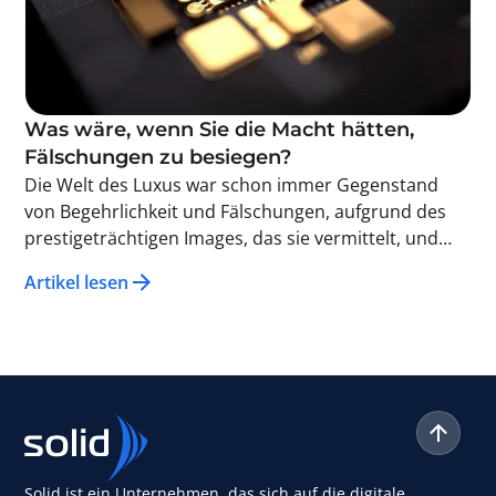
Was wäre, wenn Sie die Macht hätten,
Fälschungen zu besiegen?
Die Welt des Luxus war schon immer Gegenstand
von Begehrlichkeit und Fälschungen, aufgrund des
prestigeträchtigen Images, das sie vermittelt, und
des Zugehörigkeitsgefühls, das sie vermittelt. Mit den
Artikel lesen
Mitteln, die Fälscher einsetzen, werden Fälschungen
immer ähnlicher und schwieriger zu erkennen. Die
klassischen Methoden zur Gewährleistung der
Echtheit eines Produkts müssen sich
weiterentwickeln, um den Herausforderungen der
modernen Welt gerecht zu werden. Ist das geschulte
menschliche Auge noch das einzige Mittel, um
zwischen echt und gefälscht zu unterscheiden? In
Solid ist ein Unternehmen, das sich auf die digitale