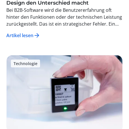
Design den Unterschied macht
Bei B2B-Software wird die Benutzererfahrung oft
hinter den Funktionen oder der technischen Leistung
zurückgestellt. Das ist ein strategischer Fehler. Ein
gutes UX- (User Experience) / UI- (User Interface)
Artikel lesen
Design macht eine Lösung nicht nur ansprechender,
sondern auch effizienter, schneller umsetzbar und
rentabler für das Unternehmen, das sie nutzt. Bei
Solid entwickeln wir seit mehreren Jahren Lösungen
Technologie
zur Rückverfolgbarkeit und haben dies im täglichen
Einsatz unter Beweis gestellt.