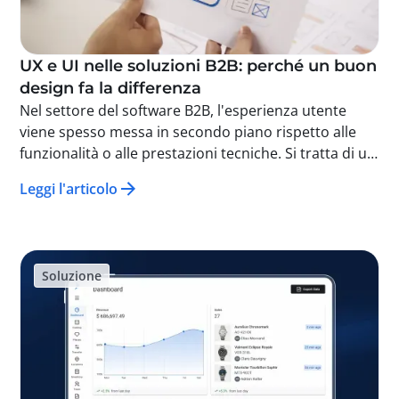
UX e UI nelle soluzioni B2B: perché un buon
design fa la differenza
Nel settore del software B2B, l'esperienza utente
viene spesso messa in secondo piano rispetto alle
funzionalità o alle prestazioni tecniche. Si tratta di un
errore strategico. Un buon design UX (User
Leggi l'articolo
Experience) / UI (User Interface) non solo rende una
soluzione più bella, ma la rende anche più efficace,
più veloce da adottare e più redditizia per l'azienda
che la utilizza. Noi di Solid sviluppiamo soluzioni di
Soluzione
tracciabilità da diversi anni e ne abbiamo dato prova
quotidianamente.