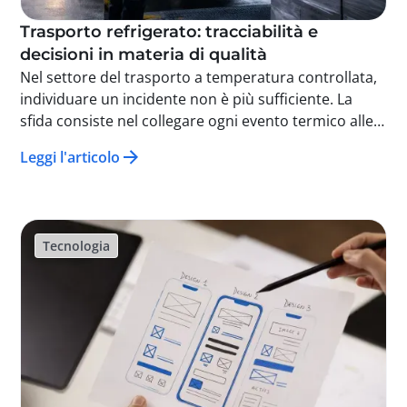
Trasporto refrigerato: tracciabilità e
decisioni in materia di qualità
Nel settore del trasporto a temperatura controllata,
individuare un incidente non è più sufficiente. La
sfida consiste nel collegare ogni evento termico alle
unità logistiche interessate, per poter prendere
Leggi l'articolo
decisioni mirate, rapide e documentate in materia di
qualità.
Tecnologia