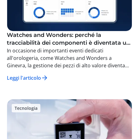
Watches and Wonders: perché la
tracciabilità dei componenti è diventata un
imperativo strategico
In occasione di importanti eventi dedicati
all'orologeria, come Watches and Wonders a
Ginevra, la gestione dei pezzi di alto valore diventa
una sfida strategica. Tra sicurezza, fluidità operativa
Leggi l'articolo
ed esigenze di eccellenza, le aziende non possono
più affidarsi a metodi manuali. Grazie alla
tracciabilità e a tecnologie come l'RFID, ogni
movimento dei pezzi può essere identificato, datato
Tecnologia
e analizzato in tempo reale. Il risultato: inventari più
rapidi, maggiore visibilità dei flussi, responsabilità
chiaramente attribuite e un'esperienza cliente più
fluida. Oltre alla sicurezza, questi dati offrono anche