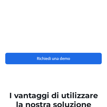
fino alla ricezione nei punti vendita, sfruttando
le tecnologie Code 1D/2D, RFID, NFC, BLE. Il suo
modulo di intelligenza artificiale aiuta i vostri
team a trovare istantaneamente le informazioni
e a generare report personalizzati, riducendo
drasticamente le attività a basso valore
aggiunto.
Richiedi una demo
I vantaggi di utilizzare
la nostra soluzione