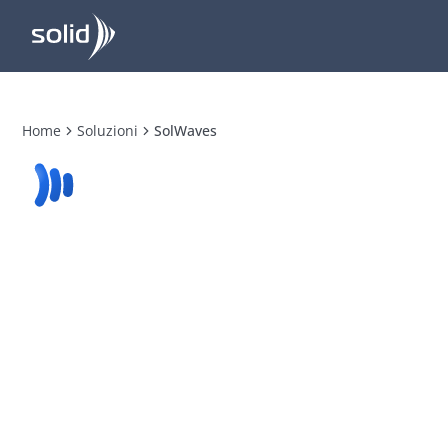
Home
Soluzioni
SolWaves
SolWaves
Collegate i vostri sistemi. Coordinate i
vostri dati.
SolWaves è un middleware di tracciabilità che
si interfaccia tramite API o Webservice con il
vostro ERP, MES o WMS. Unifica
l'identificazione e la tracciabilità dei vostri
componenti e prodotti finiti, dalla produzione